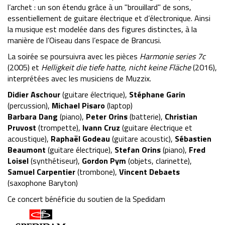
l’archet : un son étendu grâce à un "brouillard" de sons,
essentiellement de guitare électrique et d’électronique. Ainsi
la musique est modelée dans des figures distinctes, à la
manière de l’Oiseau dans l’espace de Brancusi.
La soirée se poursuivra avec les pièces
Harmonie series 7c
(2005) et
Helligkeit die tiefe hatte, nicht keine Fläche
(2016),
interprétées avec les musiciens de Muzzix.
Didier Aschour
(guitare électrique),
Stéphane Garin
(percussion),
Michael Pisaro
(laptop)
Barbara Dang
(piano),
Peter Orins
(batterie),
Christian
Pruvost
(trompette),
Ivann Cruz
(guitare électrique et
acoustique),
Raphaël Godeau
(guitare acoustic),
Sébastien
Beaumont
(guitare électrique),
Stefan Orins
(piano),
Fred
Loisel
(synthétiseur),
Gordon Pym
(objets, clarinette),
Samuel Carpentier
(trombone),
Vincent Debaets
(saxophone Baryton)
Ce concert bénéficie du soutien de la Spedidam