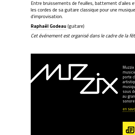
Entre bruissements de feuilles, battement d’ailes 
les cordes de sa guitare classique pour une musiqu
d’improvisation.
Raphaël Godeau
(guitare)
Cet événement est organisé dans le cadre de la fête 
Muzzix 
musicie
porte 
artisti
musiqu
sous de
au gran
sonore
en savo