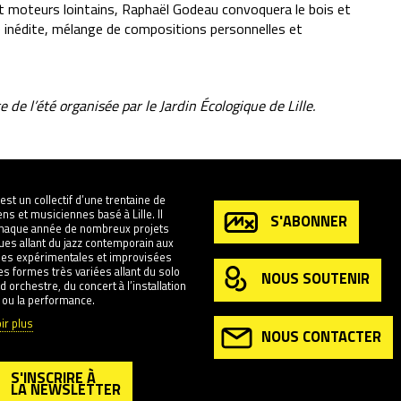
et moteurs lointains, Raphaël Godeau convoquera le bois et
e inédite, mélange de compositions personnelles et
de l’été organisée par le Jardin Écologique de Lille.
est un collectif d’une trentaine de
ns et musiciennes basé à Lille. Il
S'ABONNER
chaque année de nombreux projets
ques allant du jazz contemporain aux
es expérimentales et improvisées
s formes très variées allant du solo
NOUS SOUTENIR
d orchestre, du concert à l’installation
 ou la performance.
ir plus
NOUS CONTACTER
S'INSCRIRE À
LA NEWSLETTER