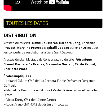
TOUTES LES DATES
DISTRIBUTION
Artistes du collectif :
David Bausseron
,
Barbara Dang
,
Christian
Pruvost
,
Maryline Pruvost
,
Raphaël Godeau
et
Peter Orins
pour
les concerts de restitution à la Gare Saint Sauveur
Artistes du plan Musique du Conservatoire de Lille :
Véronique
Brunel
,
Barbara De Freitas
,
Alexandre Noclain
,
Cécile Pennel
,
Charlotte Ward
Écoles impliquées
:
–
Lakanal CM1 et CM2 de Lila Cernota, Elodie Defives et Benjamin -
Geffrault
–
Marceline Desbordes-Valmore CPs de Hélène Laloux et Isabelle
Lefort
–
Victor Duruy CM1 de Hélène Carton
–
Louis Arago CM1-CM2 de Jérémie Tricotteux