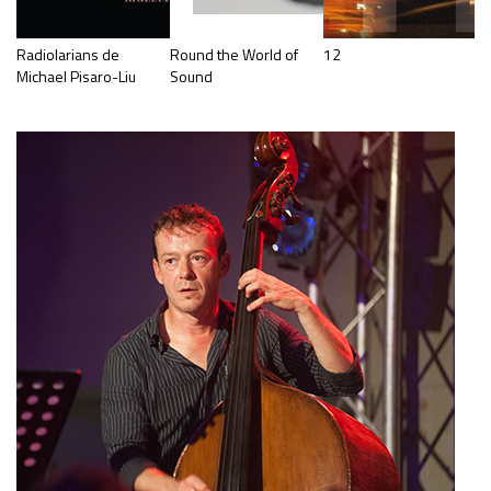
Radiolarians de
Round the World of
12
F
Michael Pisaro-Liu
Sound