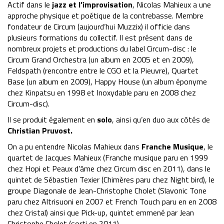
Actif dans le
jazz et l’improvisation
, Nicolas Mahieux a une
approche physique et poétique de la contrebasse. Membre
fondateur de Circum (aujourd’hui Muzzix) il officie dans
plusieurs formations du collectif. Il est présent dans de
nombreux projets et productions du label Circum-disc : le
Circum Grand Orchestra (un album en 2005 et en 2009),
Feldspath (rencontre entre le CGO et la Pieuvre), Quartet
Base (un album en 2009), Happy House (un album éponyme
chez Kinpatsu en 1998 et Inoxydable paru en 2008 chez
Circum-disc).
Il se produit également en
solo
, ainsi qu’en duo aux côtés de
Christian Pruvost.
On a pu entendre Nicolas Mahieux dans
Franche Musique
, le
quartet de Jacques Mahieux (Franche musique paru en 1999
chez Hopi et Peaux d’âme chez Circum disc en 2011), dans le
quintet de Sébastien Texier (Chimères paru chez Night bird), le
groupe Diagonale de Jean-Christophe Cholet (Slavonic Tone
paru chez Altrisuoni en 2007 et French Touch paru en en 2008
chez Cristal) ainsi que Pick-up, quintet emmené par Jean
Christophe Cholet (sorti en 2011).