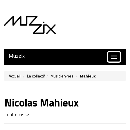
Muzzix
Toggle
navigatio
Accueil
Le collectif
Musicien·nes
Mahieux
Nicolas Mahieux
Contrebasse