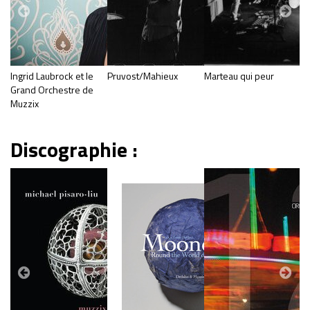
Ingrid Laubrock et le
Pruvost/Mahieux
Marteau qui peur
N
Grand Orchestre de
Muzzix
Discographie :