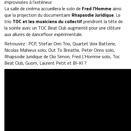
improvisées à l’extérieur.
La salle de cinéma accueillera le solo de
Fred l’Homme
ainsi
que la projection du documentaire
Rhapsodie Juridique
. Le
trio
TOC et les musiciens du collectif
prendront la tête de
la soirée avec un TOC Beat Club augmenté pour une clôture
aux allures de dancefloor expérimentale.
Retrouvez : PCP,
Stefan Orin Trio
, Quartet Voix Batterie,
Nicolas Mahieux solo
,
Out To Breathe
,
Peter Orins solo
,
Rhapsodie Juridique de Clio Simon
,
Fred L’Homme solo
,
Toc
Beat Club
,
Guorn
, Laurent Petit et
BI-KI ?