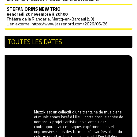
STEFAN ORINS NEW TRIO
Vendredi
20 novembre à 20h00
Théâtre de la Rianderie, Marcq-en-Baroeul (59)
Lien externe :
https://www.jazzenord.com/2026/06/26
TOUTES LES DATES
Muzzix est un collectif d’une trentaine de musiciens
et musiciennes basé à Lille. Il porte chaque année de
nombreux projets artistiques allant du jazz
contemporain aux musiques expérimentales et
improvisées sous des formes très variées allant du
solo au grand orchestre, du concert à l’installation