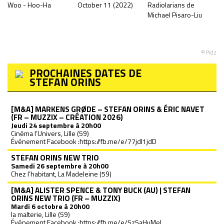
Woo - Hoo-Ha
October 11 (2022)
Radiolarians de
S
Michael Pisaro-Liu
(
© Pidz
PROCHAINES DATES DE
STEFAN ORINS
[M&A] MARKENS GRØDE – STEFAN ORINS & ÉRIC NAVET
(FR – MUZZIX – CRÉATION 2026)
Jeudi
24 septembre à 20h00
Cinéma l’Univers, Lille (59)
Événement Facebook :
https://fb.me/e/77jdl1jdD
STEFAN ORINS NEW TRIO
Samedi
26 septembre à 20h00
Chez l’habitant, La Madeleine (59)
[M&A] ALISTER SPENCE & TONY BUCK (AU) | STEFAN
ORINS NEW TRIO (FR – MUZZIX)
Mardi
6 octobre à 20h00
la malterie, Lille (59)
Événement Facebook :
https://fb.me/e/5z5aHuMeI