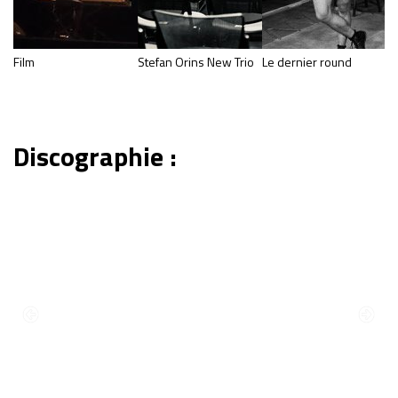
Film
Stefan Orins New Trio
Le dernier round
In
G
M
Discographie :