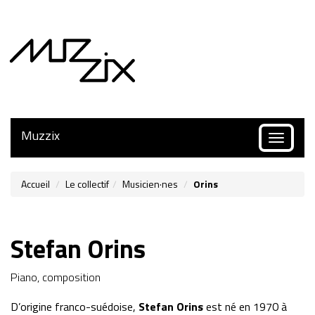
Muzzix
Toggle
navigatio
Accueil
Le collectif
Musicien·nes
Orins
Stefan Orins
Piano, composition
D’origine franco-suédoise,
Stefan Orins
est né en 1970 à